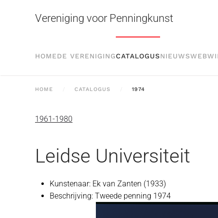
Vereniging voor Penningkunst
Skip to main content
HOME
DE VERENIGING
CATALOGUS
NIEUWS
WEBWI
HOME
CATALOGUS
1974
1961-1980
Leidse Universiteit
Kunstenaar:
Ek van Zanten (1933)
Beschrijving:
Tweede penning 1974