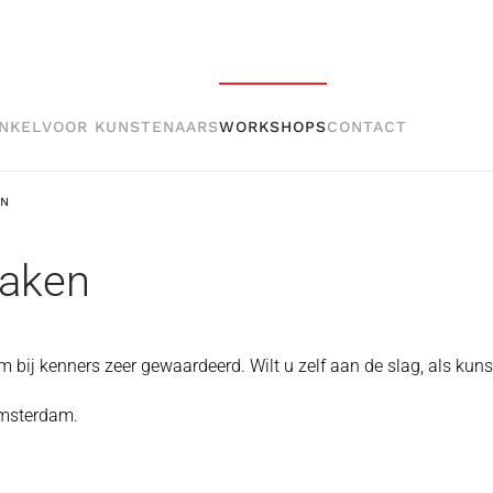
NKEL
VOOR KUNSTENAARS
WORKSHOPS
CONTACT
EN
aken
j kenners zeer gewaardeerd. Wilt u zelf aan de slag, als kuns
Amsterdam.