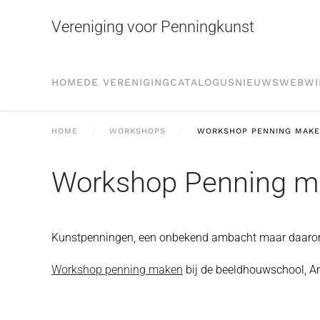
Vereniging voor Penningkunst
Skip to main content
HOME
DE VERENIGING
CATALOGUS
NIEUWS
WEBWI
HOME
WORKSHOPS
WORKSHOP PENNING MAK
Workshop Penning m
Kunstpenningen, een onbekend ambacht maar daarom bi
Workshop penning maken
bij de beeldhouwschool, 