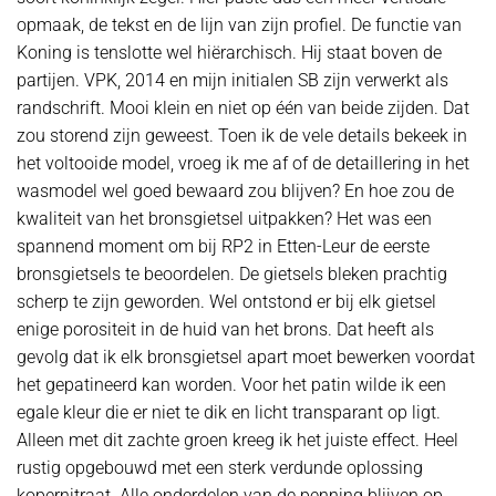
opmaak, de tekst en de lijn van zijn profiel. De functie van
Koning is tenslotte wel hiërarchisch. Hij staat boven de
partijen. VPK, 2014 en mijn initialen SB zijn verwerkt als
randschrift. Mooi klein en niet op één van beide zijden. Dat
zou storend zijn geweest. Toen ik de vele details bekeek in
het voltooide model, vroeg ik me af of de detaillering in het
wasmodel wel goed bewaard zou blijven? En hoe zou de
kwaliteit van het bronsgietsel uitpakken? Het was een
spannend moment om bij RP2 in Etten-Leur de eerste
bronsgietsels te beoordelen. De gietsels bleken prachtig
scherp te zijn geworden. Wel ontstond er bij elk gietsel
enige porositeit in de huid van het brons. Dat heeft als
gevolg dat ik elk bronsgietsel apart moet bewerken voordat
het gepatineerd kan worden. Voor het patin wilde ik een
egale kleur die er niet te dik en licht transparant op ligt.
Alleen met dit zachte groen kreeg ik het juiste effect. Heel
rustig opgebouwd met een sterk verdunde oplossing
kopernitraat. Alle onderdelen van de penning blijven op