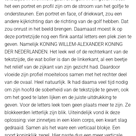
het een portret en profil zijn om de stroom van het golfje te
ondersteunen. Een portret en face, of driekwart, zou een
andere kijkrichting dan de richting van de golf hebben. Dat
zou onrust in het beeld brengen. Daarnaast moest ik op
deze portretzijde nog een flink aantal letters een plek zien te
geven. Namelijk KONING WILLEM-ALEXANDER KONING
DER NEDERLANDEN. Het leek wel of de rechterkant van de
tekstzijde, die wat boller is dan de linkerkant, al een beetje
het reliëf van de zijkant van zijn gezicht had. Daardoor
vloeide zijn profiel moeiteloos samen met het rechter deel
van de ovaal. Heel natuurlijk. Ik had daarna veel tijd nodig
om zijn hoofd de soberheid van de tekstzijde te geven; ook
om het goed te laten lijken en de juiste uitdrukking te
geven. Voor de letters leek toen geen plaats meer te zijn. Ze
blokkeerden letterlijk zijn blik. Uiteindelijk vond ik deze
oplossing: vier zinnetjes in een klein corps, een kwart slag
gedraaid. Samen als het ware een verticaal blokje. Een
soort koninklijk zegel. Hier paste dus een meer verticale