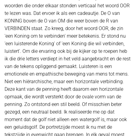
woorden die onder elkaar stonden verticaal het woord OOR
te lezen was. Dat ervoer ik als een cadeautje. De O van
KONING boven de O van OM die weer boven de R van
VERBINDEN staat. Zo kreeg, door het woord OOR, de zin
'een Koning om te verbinden' meer betekenis. Er stond nu
'een luisterende Koning' of 'een Koning die wil verbinden,
luistert'. Om die ervaring ook bij de kijker op te roepen heb
ik die drie letters verdiept in het veld aangebracht en de rest
van de tekens opliggend gemaakt. Luisteren is een
emotionele en empathische beweging van mens tot mens.
Niet een hiërarchische, maar een horizontale verbinding.
Deze kant van de penning heeft daarom een horizontale
opmaak, die wordt versterkt door de ovale vorm van de
penning. Zo ontstond een stil beeld. Of misschien beter
gezegd, een neutraal beeld. Ik realiseerde me op dat
moment dat de golf niet alleen een watergolf is, maar ook
een geluidsgolf. De portretzijde moest ik nu met de
tekstzijde in evenwicht gaan brengen. In elk geval moest