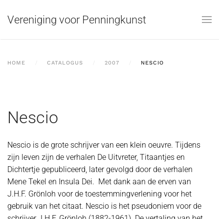
Vereniging voor Penningkunst
Skip to main content
HOME
CATALOGUS
2007
NESCIO
Nescio
Nescio is de grote schrijver van een klein oeuvre. Tijdens
zijn leven zijn de verhalen De Uitvreter, Titaantjes en
Dichtertje gepubliceerd, later gevolgd door de verhalen
Mene Tekel en Insula Dei.
Met dank aan de erven van
J.H.F. Grönloh voor de toestemmingverlening voor het
gebruik van het citaat. Nescio is het pseudoniem voor de
schrijver J.H.F. Grönloh (1882-1961). De vertaling van het