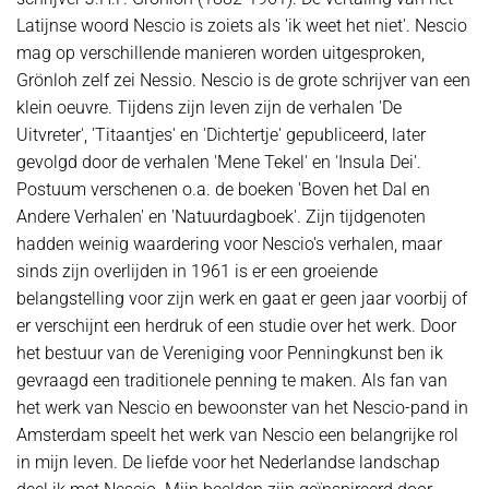
Latijnse woord Nescio is zoiets als 'ik weet het niet'. Nescio
mag op verschillende manieren worden uitgesproken,
Grönloh zelf zei Nessio. Nescio is de grote schrijver van een
klein oeuvre. Tijdens zijn leven zijn de verhalen ′De
Uitvreter′, ′Titaantjes′ en ′Dichtertje′ gepubliceerd, later
gevolgd door de verhalen ′Mene Tekel′ en ′Insula Dei′.
Postuum verschenen o.a. de boeken ′Boven het Dal en
Andere Verhalen′ en ′Natuurdagboek′. Zijn tijdgenoten
hadden weinig waardering voor Nescio's verhalen, maar
sinds zijn overlijden in 1961 is er een groeiende
belangstelling voor zijn werk en gaat er geen jaar voorbij of
er verschijnt een herdruk of een studie over het werk. Door
het bestuur van de Vereniging voor Penningkunst ben ik
gevraagd een traditionele penning te maken. Als fan van
het werk van Nescio en bewoonster van het Nescio-pand in
Amsterdam speelt het werk van Nescio een belangrijke rol
in mijn leven. De liefde voor het Nederlandse landschap