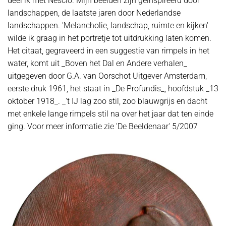
deel ik met Nescio. Mijn beelden zijn geïnspireerd door
landschappen, de laatste jaren door Nederlandse
landschappen. 'Melancholie, landschap, ruimte en kijken'
wilde ik graag in het portretje tot uitdrukking laten komen.
Het citaat, gegraveerd in een suggestie van rimpels in het
water, komt uit _Boven het Dal en Andere verhalen_
uitgegeven door G.A. van Oorschot Uitgever Amsterdam,
eerste druk 1961, het staat in _De Profundis_, hoofdstuk _13
oktober 1918_. _'t IJ lag zoo stil, zoo blauwgrijs en dacht
met enkele lange rimpels stil na over het jaar dat ten einde
ging. Voor meer informatie zie 'De Beeldenaar' 5/2007