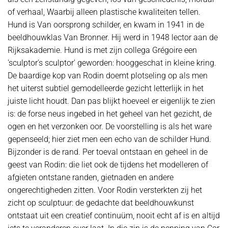
of verhaal, Waarbij alleen plastische kwaliteiten tellen.
Hund is Van oorsprong schilder, en kwam in 1941 in de
beeldhouwklas Van Bronner. Hij werd in 1948 lector aan de
Rijksakademie. Hund is met zijn collega Grégoire een
'sculptor's sculptor' geworden: hooggeschat in kleine kring.
De baardige kop van Rodin doemt plotseling op als men
het uiterst subtiel gemodelleerde gezicht letterlijk in het
juiste licht houdt. Dan pas blijkt hoeveel er eigenlijk te zien
is: de forse neus ingebed in het geheel van het gezicht, de
ogen en het verzonken oor. De voorstelling is als het ware
gepenseeld; hier ziet men een echo van de schilder Hund.
Bijzonder is de rand. Per toeval ontstaan en geheel in de
geest van Rodin: die liet ook de tijdens het modelleren of
afgieten ontstane randen, gietnaden en andere
ongerechtigheden zitten. Voor Rodin versterkten zij het
zicht op sculptuur: de gedachte dat beeldhouwkunst
ontstaat uit een creatief continuüm, nooit echt af is en altijd