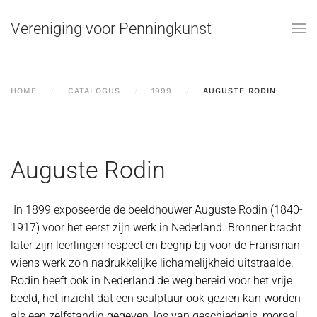
Vereniging voor Penningkunst
Skip to main content
HOME
CATALOGUS
1999
AUGUSTE RODIN
Auguste Rodin
In 1899 exposeerde de beeldhouwer Auguste Rodin (1840-
1917) voor het eerst zijn werk in Nederland. Bronner bracht
later zijn leerlingen respect en begrip bij voor de Fransman
wiens werk zo'n nadrukkelijke lichamelijkheid uitstraalde.
Rodin heeft ook in Nederland de weg bereid voor het vrije
beeld, het inzicht dat een sculptuur ook gezien kan worden
als een zelfstandig gegeven, los van geschiedenis, moraal