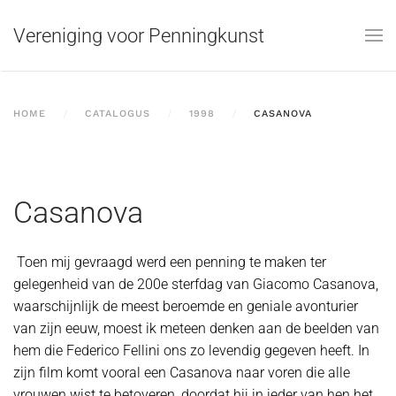
Vereniging voor Penningkunst
Skip to main content
HOME
CATALOGUS
1998
CASANOVA
Casanova
Toen mij gevraagd werd een penning te maken ter
gelegenheid van de 200e sterfdag van Giacomo Casanova,
waarschijnlijk de meest beroemde en geniale avonturier
van zijn eeuw, moest ik meteen denken aan de beelden van
hem die Federico Fellini ons zo levendig gegeven heeft. In
zijn film komt vooral een Casanova naar voren die alle
vrouwen wist te betoveren, doordat hij in ieder van hen het