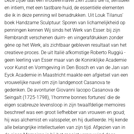
Deze zijde laat een vrouwennavel zien zoals die is, sensueel
en intiem, met een tastbare huid, de essentiële elementen
die ik in deze penning wil benadrukken. Uit Louk Tilanus'
boek Handzame Sculptuur: Sporen van lichamelijkheid op
penningen kennen Wij sinds het Werk van Esser: bij zijn
Rembrandt verschenen duim- en vingerafdrukken zonder
gène op het Werk, als zichtbaar gebleven resultaat van het
creatieve proces. De uit Italië afkomstige Roberto Ruggiú -
geen leerling van Esser maar van de Koninklijke Academie
voor Kunst en Vormgeving in Den Bosch en van de Jan van
Eyck Academie in Maastricht maakte een afgietsel van een
vrouwelijke navel om zijn landgenoot Casanova te
gedenken. De avonturier Giovanni Iacopo Casanova de
Seingalt (1725-1798), 'l'homme bonnes fortunes' die de
eigen scabreuze levensloop in zijn twaalfdelige memoires
beschreef was een groot liefhebber van vrouwen en goud;
hij was alchemist en valsspeler, en hij duelleerde. Hij kende
alle belangrijke intellectuelen van zijn tijd. Afgezien van in