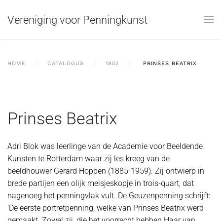
Vereniging voor Penningkunst
Skip to main content
HOME
CATALOGUS
1952
PRINSES BEATRIX
Prinses Beatrix
Adri Blok was leerlinge van de Academie voor Beeldende
Kunsten te Rotterdam waar zij les kreeg van de
beeldhouwer Gerard Hoppen (1885-1959). Zij ontwierp in
brede partijen een olijk meisjeskopje in trois-quart, dat
nagenoeg het penningvlak vult. De Geuzenpenning schrijft:
'De eerste portretpenning, welke van Prinses Beatrix werd
gemaakt. Zowel zij, die het voorrecht hebben Haar van