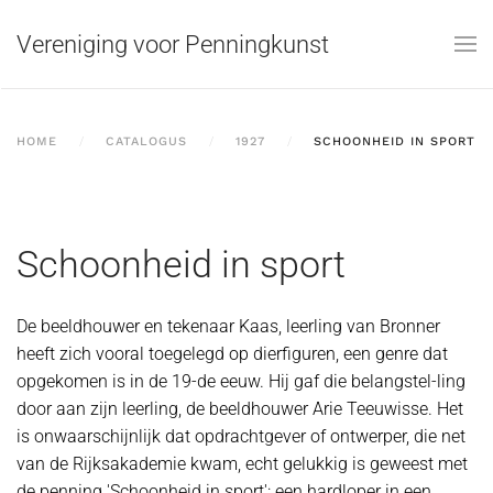
Vereniging voor Penningkunst
Skip to main content
HOME
CATALOGUS
1927
SCHOONHEID IN SPORT
Schoonheid in sport
De beeldhouwer en tekenaar Kaas, leerling van Bronner
heeft zich vooral toegelegd op dierfiguren, een genre dat
opgekomen is in de 19-de eeuw. Hij gaf die belangstel-ling
door aan zijn leerling, de beeldhouwer Arie Teeuwisse. Het
is onwaarschijnlijk dat opdrachtgever of ontwerper, die net
van de Rijksakademie kwam, echt gelukkig is geweest met
de penning 'Schoonheid in sport': een hardloper in een